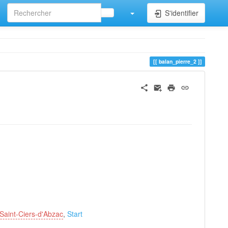
S'identifier
balan_pierre_2
aint-Ciers-d'Abzac
,
Start